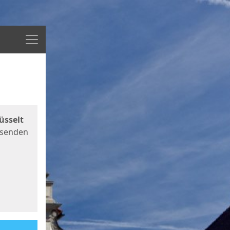
Menü
üsselt
 senden