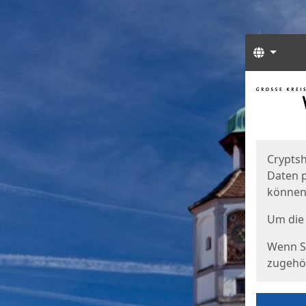
Sprach
Start
Starts
Cryptsh
Daten p
können
Um die 
Wenn Si
zugehör