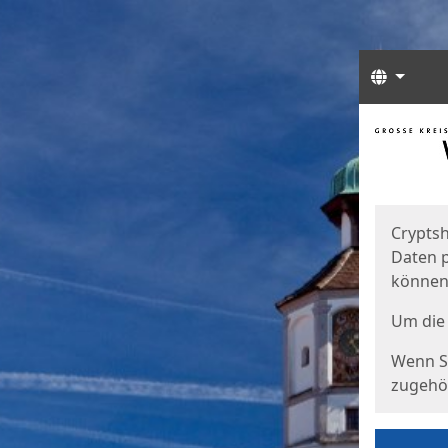
Sprach
Start
Starts
Cryptsh
Daten p
können
Um die 
Wenn Si
zugehör