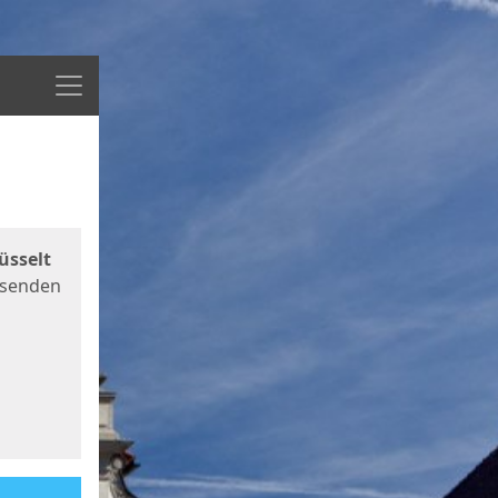
Menü
üsselt
 senden