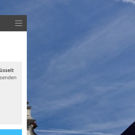
Menü
üsselt
 senden