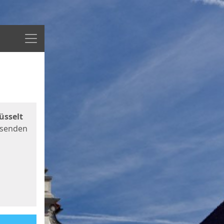
Menü
üsselt
 senden