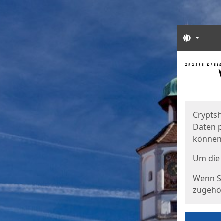
Sprach
Start
Starts
Cryptsh
Daten p
können
Um die 
Wenn Si
zugehör